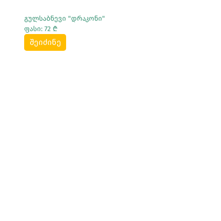
გულსაბნევი "დრაკონი"
ფასი: 72 ₾
შეიძინე