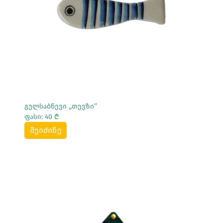
Სრულად Ნახვა
გულსაბნევი ,,თევზი’’
ფასი: 40 ₾
შეიძინე