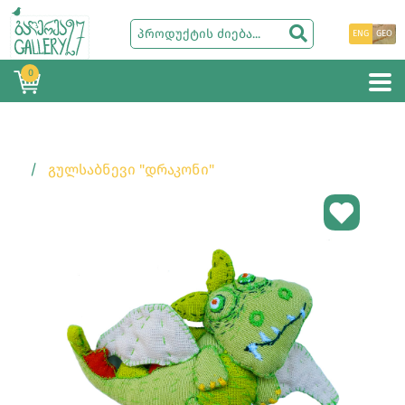
ENG
GEO
0
ᲒᲣᲚᲡᲐᲑᲜᲔᲕᲘ "ᲓᲠᲐᲙᲝᲜᲘ"