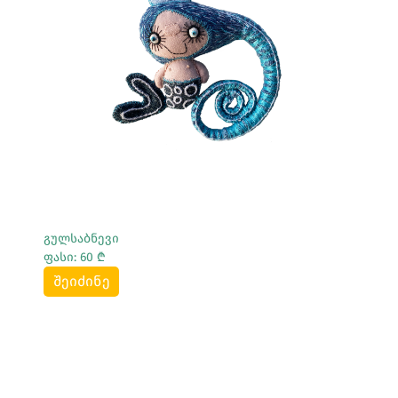
Სრულად Ნახვა
გულსაბნევი
ფასი: 60 ₾
შეიძინე