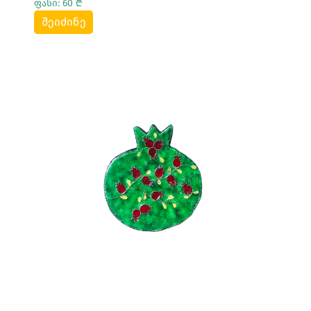
ფასი: 60 ₾
შეიძინე
Სრულად Ნახვა