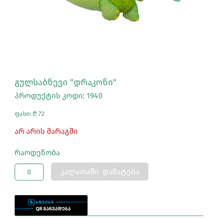
ᲒᲣᲚᲡᲐᲑᲜᲔᲕᲘ "ᲓᲠᲐᲙᲝᲜᲘ"
პროდუქტის კოდი: 1940
ფასი: ₾ 72
Არ Არის Მარაგში
Რაოდენობა
ᲙᲐᲚᲐᲗᲐᲨᲘ ᲓᲐᲛᲐᲢᲔᲑᲐ