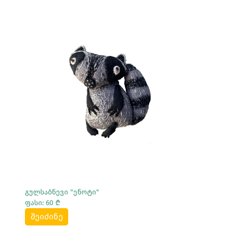
Სრულად Ნახვა
გულსაბნევი "ენოტი"
ფასი: 60 ₾
შეიძინე