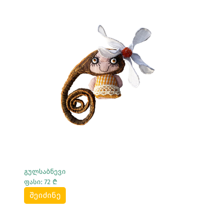
Სრულად Ნახვა
გულსაბნევი
ფასი: 72 ₾
შეიძინე