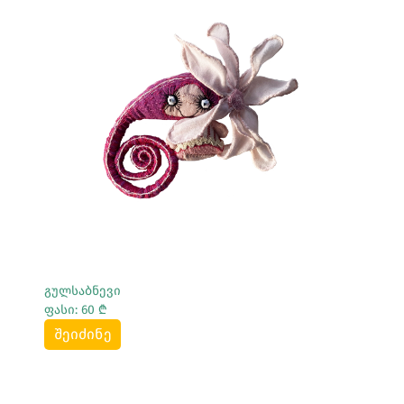
Სრულად Ნახვა
გულსაბნევი
ფასი: 60 ₾
შეიძინე