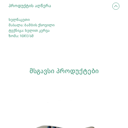
ᲞᲠᲝᲓᲣᲥᲢᲘᲡ ᲐᲦᲬᲔᲠᲐ
ხელნაკეთი
მასალა: ბამბის ქსოვილი
ტექნიკა: ხელით კერვა
ზომა: 10X13 სმ
ᲛᲡᲒᲐᲕᲡᲘ ᲞᲠᲝᲓᲣᲥᲢᲔᲑᲘ