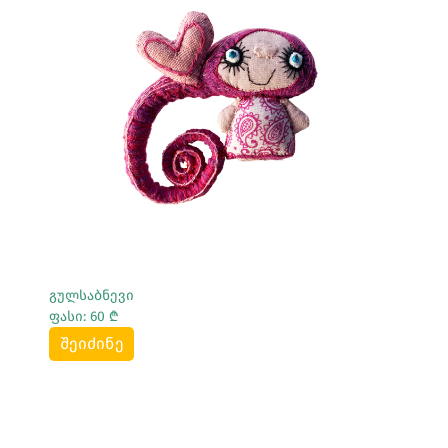
Სრულად Ნახვა
გულსაბნევი
ფასი: 60 ₾
შეიძინე