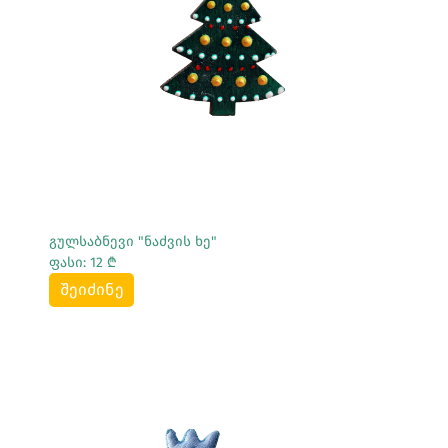
Სრულად Ნახვა
გულსაბნევი "ნაძვის ხე"
ფასი: 12 ₾
შეიძინე