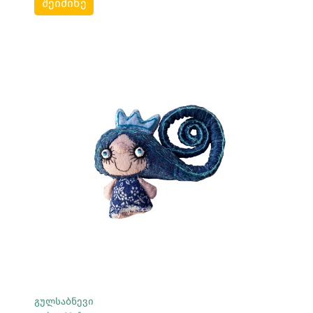
შეიძინე
Სრულად Ნახვა
გულსაბნევი