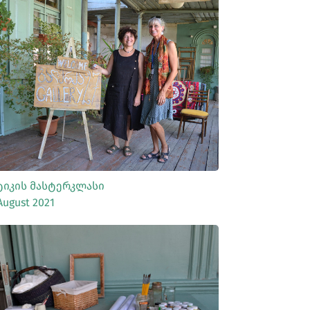
ᲡᲠᲣᲚᲐᲓ ᲜᲐᲮᲕᲐ
ტიკის Მასტერკლასი
August 2021