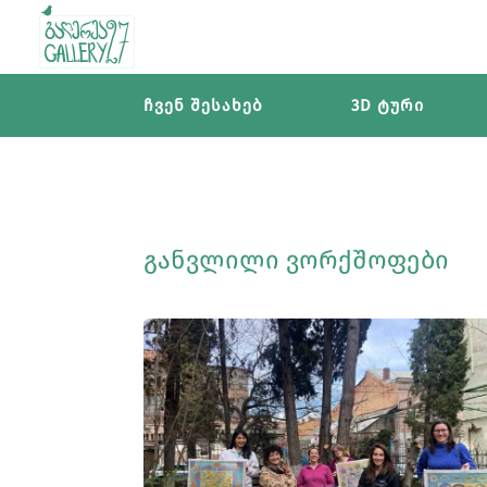
ჩვენ შესახებ
3D ტური
ᲒᲐᲜᲕᲚᲘᲚᲘ ᲕᲝᲠᲥᲨᲝᲤᲔᲑᲘ
ᲡᲠᲣᲚᲐᲓ ᲜᲐᲮᲕᲐ