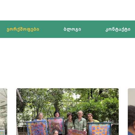
ვორქშოფები
ბლოგი
კონტაქტი
ᲡᲠᲣᲚᲐᲓ ᲜᲐᲮᲕᲐ