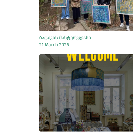
Ბატიკის Მასტერკლასი
21 March 2026
ᲡᲠᲣᲚᲐᲓ ᲜᲐᲮᲕᲐ