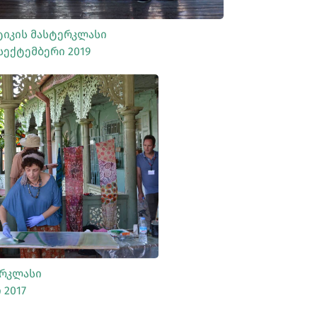
ტიკის Მასტერკლასი
 Სექტემბერი 2019
ᲡᲠᲣᲚᲐᲓ ᲜᲐᲮᲕᲐ
ერკლასი
 2017