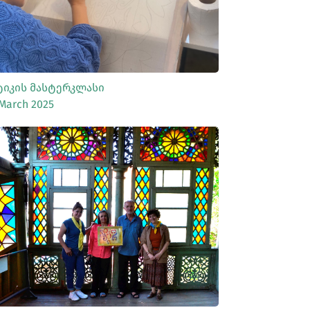
ტიკის Მასტერკლასი
March 2025
ᲡᲠᲣᲚᲐᲓ ᲜᲐᲮᲕᲐ