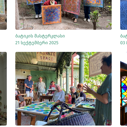
Ბატიკის Მასტერკლასი
Ბა
21 Სექტემბერი 2025
03 
ᲡᲠᲣᲚᲐᲓ ᲜᲐᲮᲕᲐ