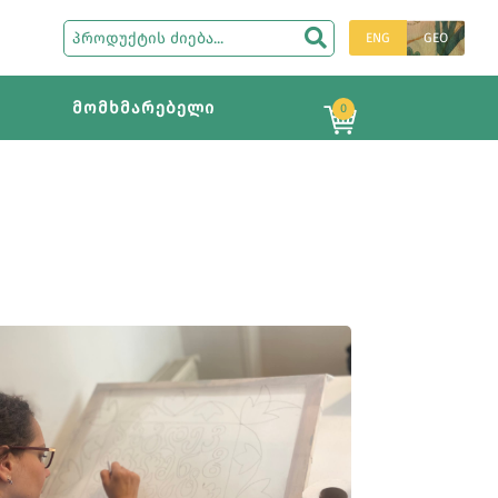
ENG
GEO
მომხმარებელი
0
ᲡᲠᲣᲚᲐᲓ ᲜᲐᲮᲕᲐ