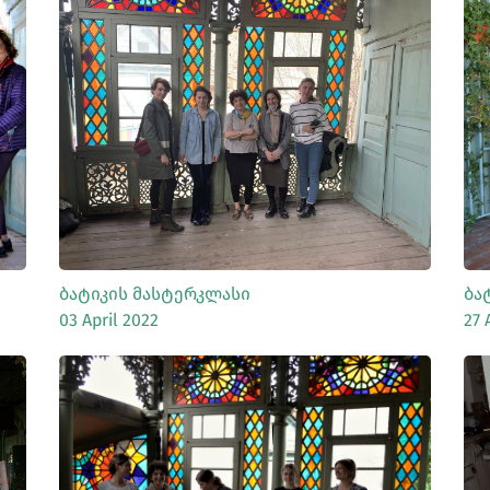
ᲡᲠᲣᲚᲐᲓ ᲜᲐᲮᲕᲐ
Ბატიკის Მასტერკლასი
Ბა
03 April 2022
27 