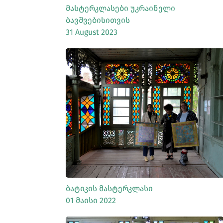
Მასტერკლასები Უკრაინელი
Ბავშვებისითვის
31 August 2023
ᲡᲠᲣᲚᲐᲓ ᲜᲐᲮᲕᲐ
Ბატიკის Მასტერკლასი
01 Მაისი 2022