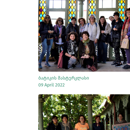
ᲡᲠᲣᲚᲐᲓ ᲜᲐᲮᲕᲐ
Ბატიკის Მასტერკლასი
09 April 2022