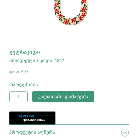
ᲒᲣᲚᲡᲐᲙᲘᲓᲘ
პროდუქტის კოდი: 1817
ფასი: ₾ 72
Რაოდენობა
ᲙᲐᲚᲐᲗᲐᲨᲘ ᲓᲐᲛᲐᲢᲔᲑᲐ
ᲞᲠᲝᲓᲣᲥᲢᲘᲡ ᲐᲦᲬᲔᲠᲐ