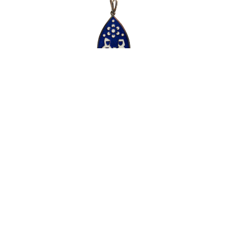
Სრულად Ნახვა
გულსაკიდი
ფასი: 220 ₾
შეიძინე