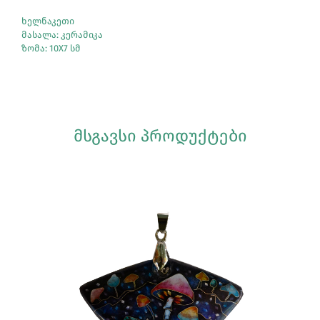
ხელნაკეთი
მასალა: კერამიკა
ზომა: 10X7 სმ
ᲛᲡᲒᲐᲕᲡᲘ ᲞᲠᲝᲓᲣᲥᲢᲔᲑᲘ
Სრულად Ნახვა