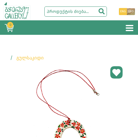
ENG
GEO
0
ᲒᲣᲚᲡᲐᲙᲘᲓᲘ