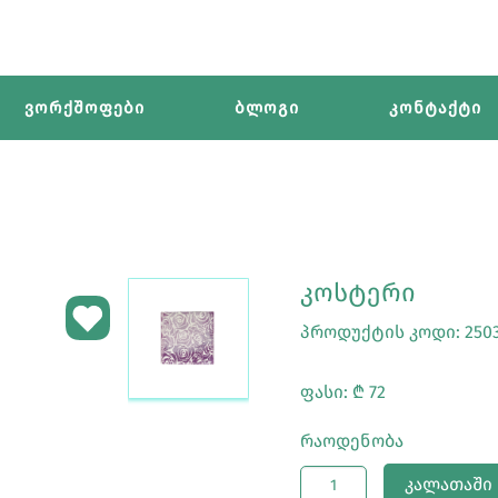
ვორქშოფები
ბლოგი
კონტაქტი
ᲙᲝᲡᲢᲔᲠᲘ
პროდუქტის კოდი: 250
ფასი: ₾ 72
Რაოდენობა
ᲙᲐᲚᲐᲗᲐᲨᲘ