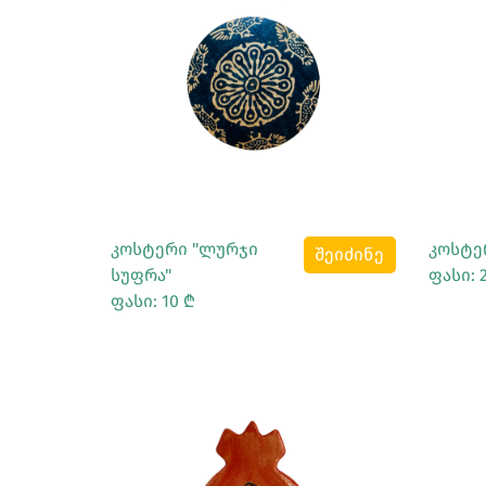
Სრულად Ნახვა
კოსტერი "ლურჯი
კოსტე
შეიძინე
სუფრა"
ფასი: 
ფასი: 10 ₾