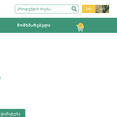
ENG
GEO
მომხმარებელი
0
3
 ᲓᲐᲛᲐᲢᲔᲑᲐ