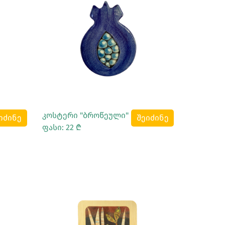
Სრულად Ნახვა
კოსტერი "ბროწეული"
იძინე
შეიძინე
ფასი: 22 ₾