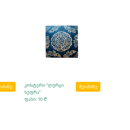
Სრულად Ნახვა
კოსტერი "ლურჯი
იძინე
შეიძინე
სუფრა"
ფასი: 10 ₾