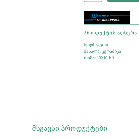
ᲞᲠᲝᲓᲣᲥᲢᲘᲡ ᲐᲦᲬᲔᲠᲐ
ხელნაკეთი
მასალა: კერამიკა
ზომა: 10X10 სმ
ᲛᲡᲒᲐᲕᲡᲘ ᲞᲠᲝᲓᲣᲥᲢᲔᲑᲘ