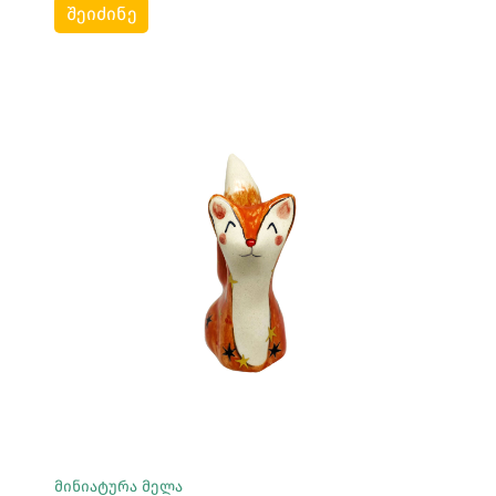
შეიძინე
Სრულად Ნახვა
მინიატურა მელა