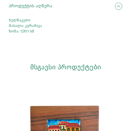
ᲞᲠᲝᲓᲣᲥᲢᲘᲡ ᲐᲦᲬᲔᲠᲐ
ხელნაკეთი
მასალა: კერამიკა
ზომა: 12X11 სმ
ᲛᲡᲒᲐᲕᲡᲘ ᲞᲠᲝᲓᲣᲥᲢᲔᲑᲘ
Სრულად Ნახვა