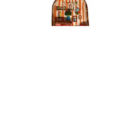
Სრულად Ნახვა
კედლის მინიატურა
ფასი: 84 ₾
შეიძინე