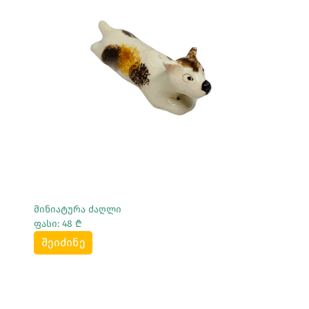
Სრულად Ნახვა
მინიატურა ძაღლი
ფასი: 48 ₾
შეიძინე