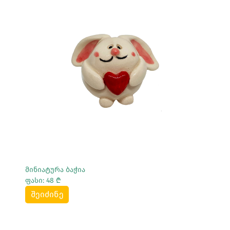
Სრულად Ნახვა
მინიატურა ბაჭია
ფასი: 48 ₾
შეიძინე