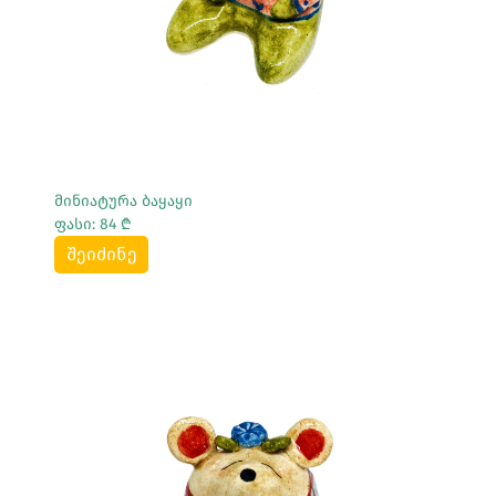
მინიატურა ბაყაყი
ფასი: 84 ₾
შეიძინე
Სრულად Ნახვა