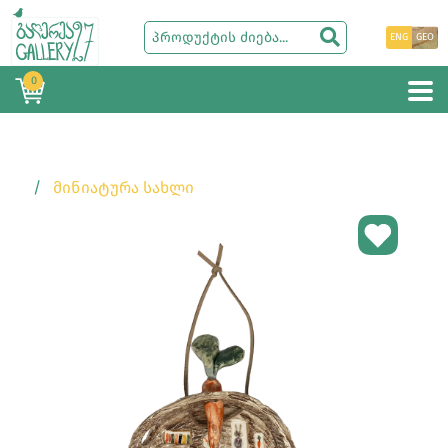
ENG
GEO
0
ᲛᲘᲜᲘᲐᲢᲣᲠᲐ ᲡᲐᲮᲚᲘ