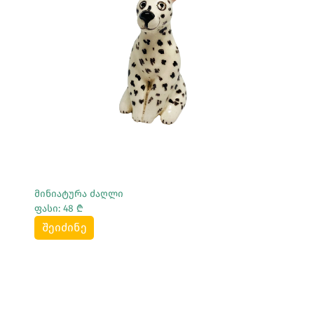
Სრულად Ნახვა
მინიატურა ძაღლი
ფასი: 48 ₾
შეიძინე