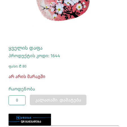
ᲧᲕᲔᲚᲘᲡ ᲓᲐᲤᲐ
პროდუქტის კოდი: 1644
ფასი: ₾ 80
Არ Არის Მარაგში
Რაოდენობა
ᲙᲐᲚᲐᲗᲐᲨᲘ ᲓᲐᲛᲐᲢᲔᲑᲐ