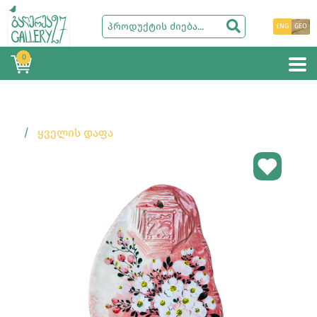
ENG
GEO
0
ᲧᲕᲔᲚᲘᲡ ᲓᲐᲤᲐ