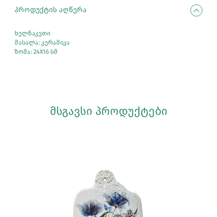
ᲞᲠᲝᲓᲣᲥᲢᲘᲡ ᲐᲦᲬᲔᲠᲐ
ხელნაკეთი
მასალა: კერამიკა
ზომა: 24X16 სმ
ᲛᲡᲒᲐᲕᲡᲘ ᲞᲠᲝᲓᲣᲥᲢᲔᲑᲘ
Სრულად Ნახვა