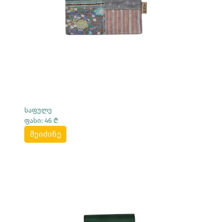
Სრულად Ნახვა
საფულე
ფასი: 46 ₾
შეიძინე