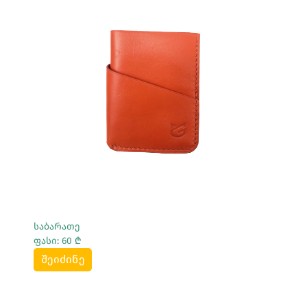
Სრულად Ნახვა
საბარათე
ფასი: 60 ₾
შეიძინე