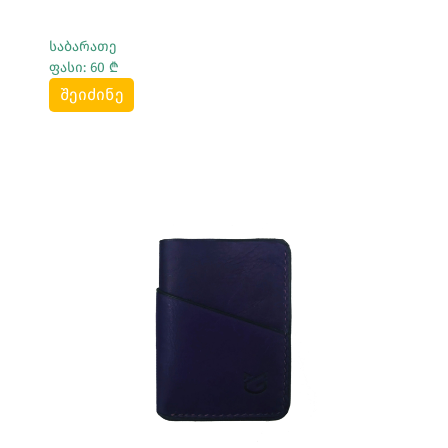
საბარათე
ფასი: 60 ₾
შეიძინე
Სრულად Ნახვა