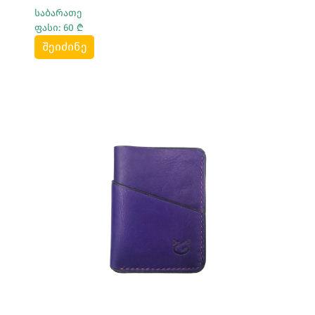
საბარათე
ფასი: 60 ₾
შეიძინე
Სრულად Ნახვა