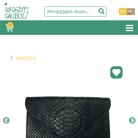
ENG
GEO
0
ᲡᲐᲤᲣᲚᲔ