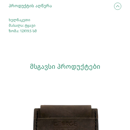
ᲞᲠᲝᲓᲣᲥᲢᲘᲡ ᲐᲦᲬᲔᲠᲐ
ხელნაკეთი
მასალა: ტყავი
ზომა: 12X19.5 სმ
ᲛᲡᲒᲐᲕᲡᲘ ᲞᲠᲝᲓᲣᲥᲢᲔᲑᲘ
Სრულად Ნახვა