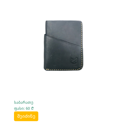
Სრულად Ნახვა
საბარათე
ფასი: 60 ₾
შეიძინე