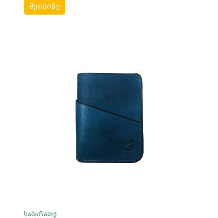
შეიძინე
Სრულად Ნახვა
საბარათე