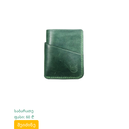
Სრულად Ნახვა
საბარათე
ფასი: 60 ₾
შეიძინე