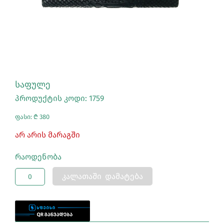
ᲡᲐᲤᲣᲚᲔ
პროდუქტის კოდი: 1759
ფასი: ₾ 380
Არ Არის Მარაგში
Რაოდენობა
ᲙᲐᲚᲐᲗᲐᲨᲘ ᲓᲐᲛᲐᲢᲔᲑᲐ