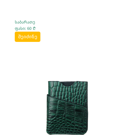
საბარათე
ფასი: 60 ₾
შეიძინე
Სრულად Ნახვა