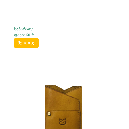
საბარათე
ფასი: 60 ₾
შეიძინე
Სრულად Ნახვა