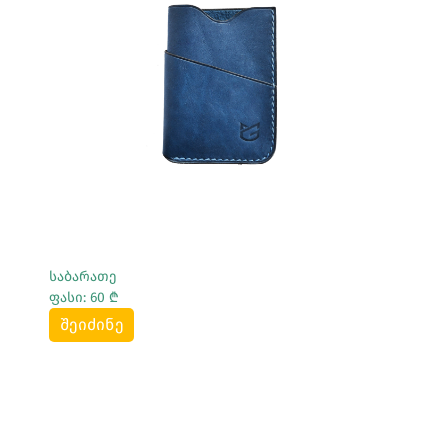
Სრულად Ნახვა
საბარათე
ფასი: 60 ₾
შეიძინე