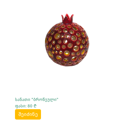
Სრულად Ნახვა
სანათი "ბროწეული"
ფასი: 80 ₾
შეიძინე