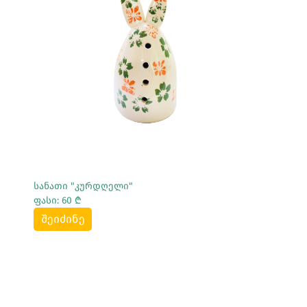
Სრულად Ნახვა
სანათი "კურდღელი"
ფასი: 60 ₾
შეიძინე