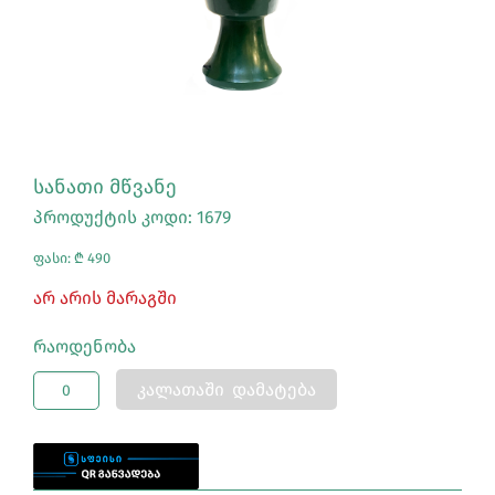
ᲡᲐᲜᲐᲗᲘ ᲛᲬᲕᲐᲜᲔ
პროდუქტის კოდი: 1679
ფასი: ₾ 490
Არ Არის Მარაგში
Რაოდენობა
ᲙᲐᲚᲐᲗᲐᲨᲘ ᲓᲐᲛᲐᲢᲔᲑᲐ