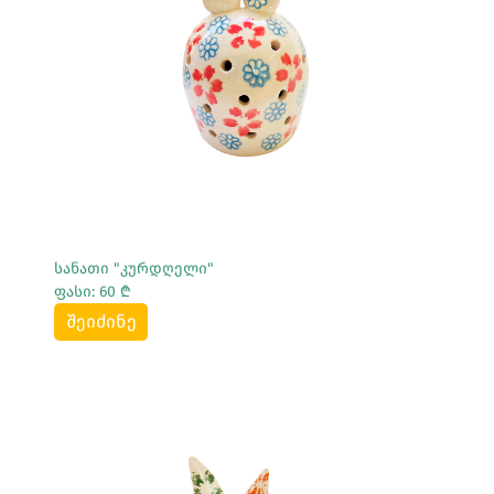
Სრულად Ნახვა
სანათი "კურდღელი"
ფასი: 60 ₾
შეიძინე