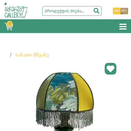
ENG
GEO
0
ᲡᲐᲜᲐᲗᲘ ᲛᲬᲕᲐᲜᲔ