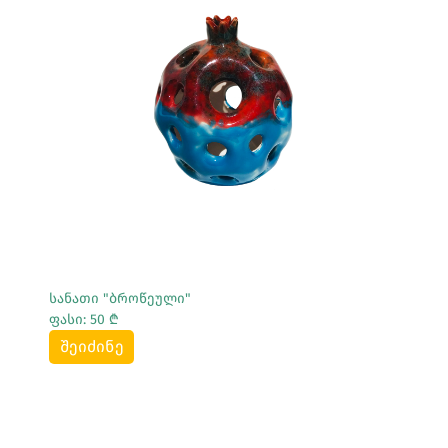
Სრულად Ნახვა
სანათი "ბროწეული"
ფასი: 50 ₾
შეიძინე