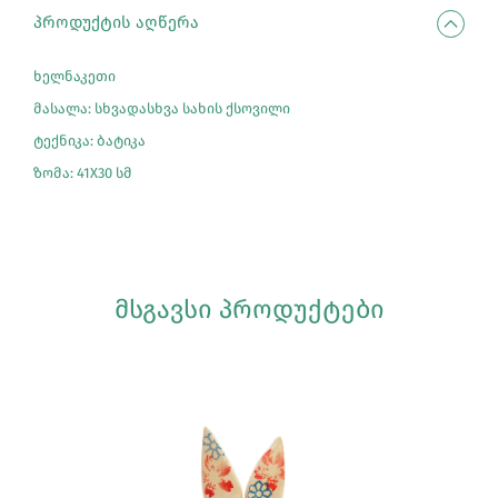
ᲞᲠᲝᲓᲣᲥᲢᲘᲡ ᲐᲦᲬᲔᲠᲐ
ხელნაკეთი
მასალა: სხვადასხვა სახის ქსოვილი
ტექნიკა: ბატიკა
ზომა: 41X30 სმ
ᲛᲡᲒᲐᲕᲡᲘ ᲞᲠᲝᲓᲣᲥᲢᲔᲑᲘ