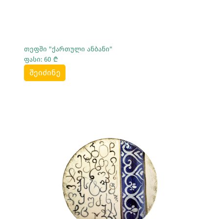
თეფში "ქართული ანბანი"
ფასი: 60 ₾
შეიძინე
Სრულად Ნახვა