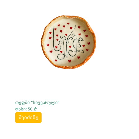
Სრულად Ნახვა
თეფში "სიყვარული"
ფასი: 50 ₾
შეიძინე