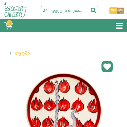
ENG
GEO
0
ᲗᲔᲤᲨᲘ