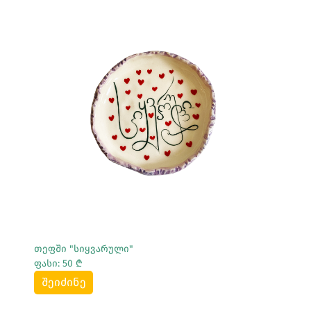
Სრულად Ნახვა
თეფში "სიყვარული"
ფასი: 50 ₾
შეიძინე