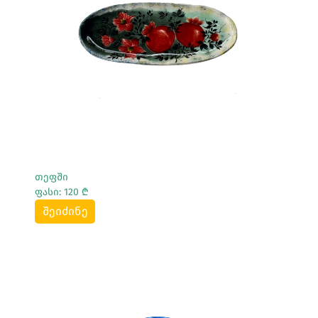
Სრულად Ნახვა
თეფში
ფასი: 120 ₾
შეიძინე