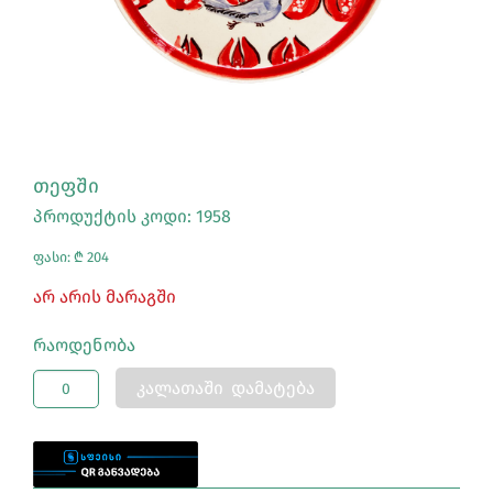
ᲗᲔᲤᲨᲘ
პროდუქტის კოდი: 1958
ფასი: ₾ 204
Არ Არის Მარაგში
Რაოდენობა
ᲙᲐᲚᲐᲗᲐᲨᲘ ᲓᲐᲛᲐᲢᲔᲑᲐ