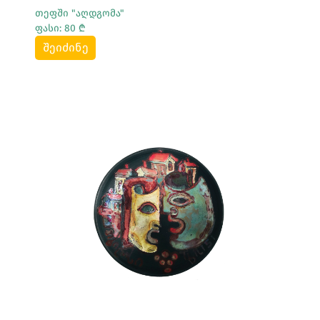
თეფში "აღდგომა"
ფასი: 80 ₾
შეიძინე
Სრულად Ნახვა