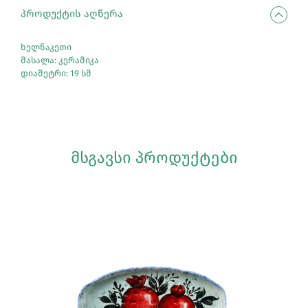
ᲞᲠᲝᲓᲣᲥᲢᲘᲡ ᲐᲦᲬᲔᲠᲐ
ხელნაკეთი
მასალა: კერამიკა
დიამეტრი: 19 სმ
ᲛᲡᲒᲐᲕᲡᲘ ᲞᲠᲝᲓᲣᲥᲢᲔᲑᲘ
Სრულად Ნახვა