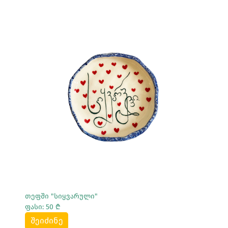
Სრულად Ნახვა
თეფში "სიყვარული"
ფასი: 50 ₾
შეიძინე