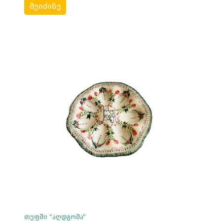
შეიძინე
Სრულად Ნახვა
თეფში "აღდგომა"