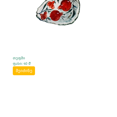
Სრულად Ნახვა
თეფში
ფასი: 40 ₾
შეიძინე