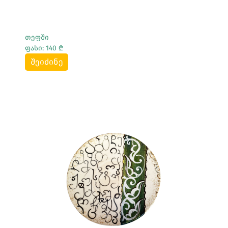
თეფში
ფასი: 140 ₾
შეიძინე
Სრულად Ნახვა