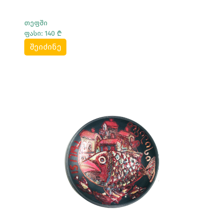
თეფში
ფასი: 140 ₾
შეიძინე
Სრულად Ნახვა