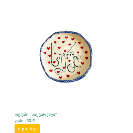
Სრულად Ნახვა
თეფში "სიყვარული"
ფასი: 50 ₾
შეიძინე