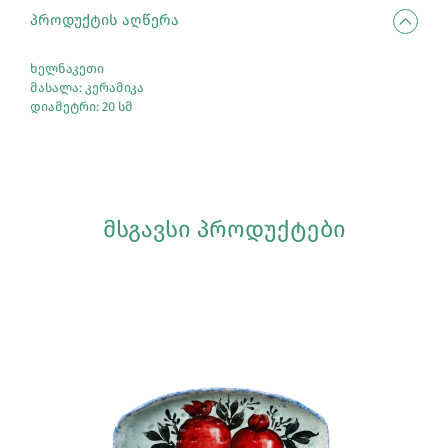
ᲞᲠᲝᲓᲣᲥᲢᲘᲡ ᲐᲦᲬᲔᲠᲐ
ხელნაკეთი
მასალა: კერამიკა
დიამეტრი: 20 სმ
ᲛᲡᲒᲐᲕᲡᲘ ᲞᲠᲝᲓᲣᲥᲢᲔᲑᲘ
Სრულად Ნახვა