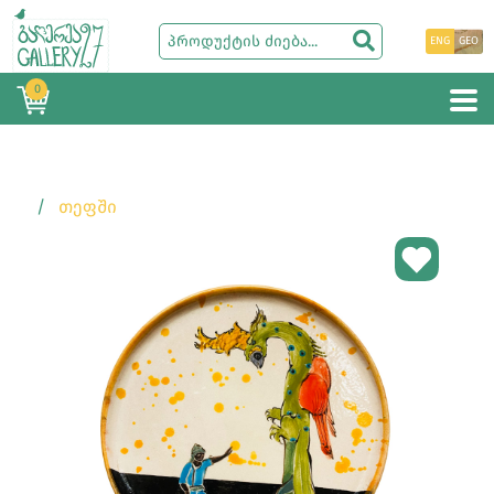
ENG
GEO
0
ᲗᲔᲤᲨᲘ