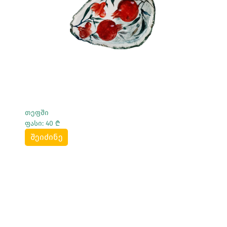
Სრულად Ნახვა
თეფში
ფასი: 40 ₾
შეიძინე