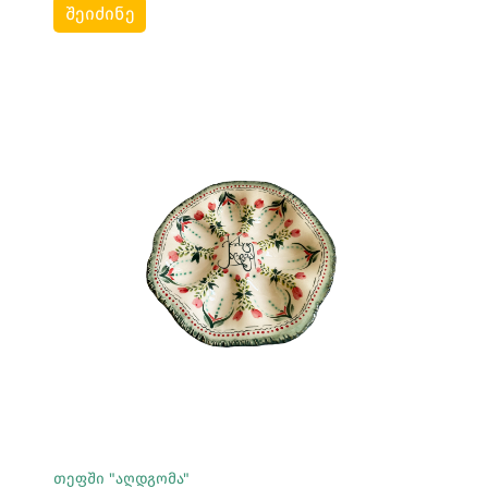
შეიძინე
Სრულად Ნახვა
თეფში "აღდგომა"