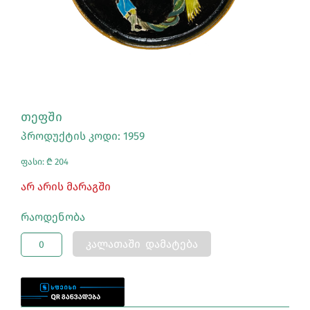
ᲗᲔᲤᲨᲘ
პროდუქტის კოდი: 1959
ფასი: ₾ 204
Არ Არის Მარაგში
Რაოდენობა
ᲙᲐᲚᲐᲗᲐᲨᲘ ᲓᲐᲛᲐᲢᲔᲑᲐ