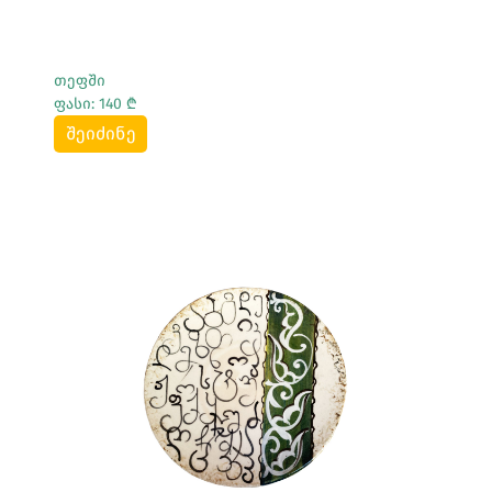
თეფში
ფასი: 140 ₾
შეიძინე
Სრულად Ნახვა