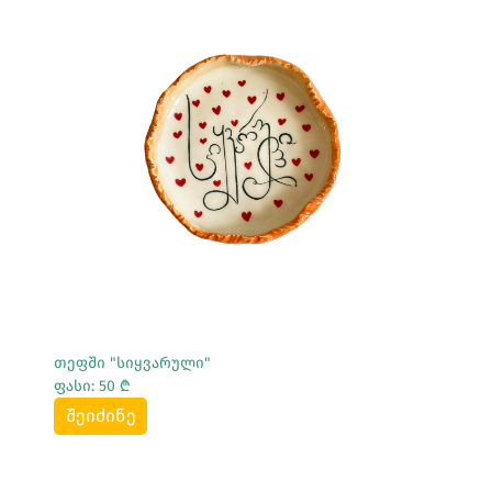
Სრულად Ნახვა
თეფში "სიყვარული"
ფასი: 50 ₾
შეიძინე