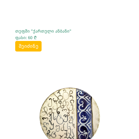
თეფში "ქართული ანბანი"
ფასი: 60 ₾
შეიძინე
Სრულად Ნახვა