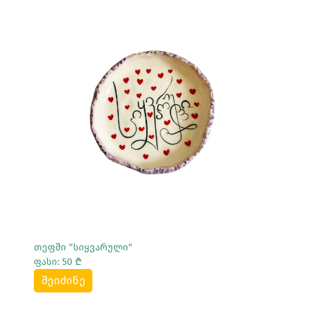
Სრულად Ნახვა
თეფში "სიყვარული"
ფასი: 50 ₾
შეიძინე