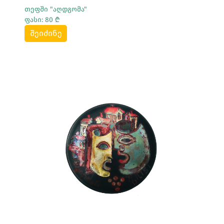
თეფში "აღდგომა"
ფასი: 80 ₾
შეიძინე
Სრულად Ნახვა