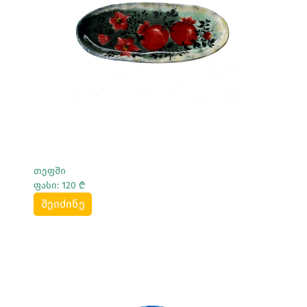
Სრულად Ნახვა
თეფში
ფასი: 120 ₾
შეიძინე