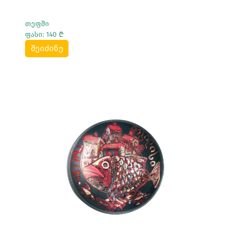
თეფში
ფასი: 140 ₾
შეიძინე
Სრულად Ნახვა